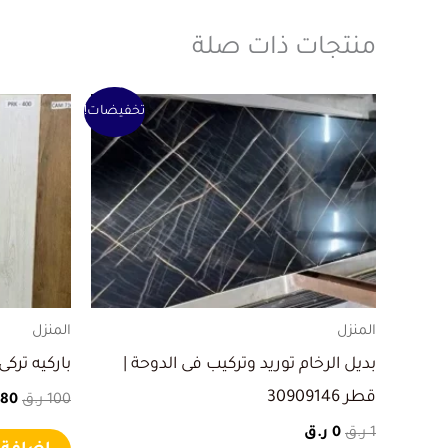
منتجات ذات صلة
السعر
السعر
الس
تخفيضات!
الأصلي
الحالي
الأ
هو:
هو:
هو:
1 ر.ق.
0 ر.ق.
100 ر.ق
المنزل
المنزل
بديل الرخام توريد وتركيب فى الدوحة |
باركيه تركى ف
قطر 30909146
100
ر.ق
80
1
ر.ق
0
ر.ق