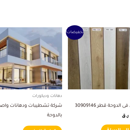
عر
السعر
تخفيضات!
صلي
الحالي
هو:
.
80 ر.ق.
دهانات وديكورات
ى الدوحة قطر 30909146
شركة تشطيبات ودهانات واصب
بالدوحة
ر.ق