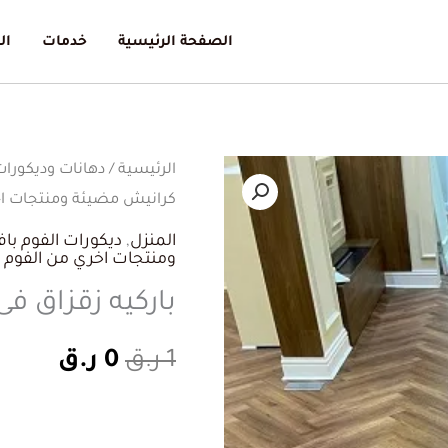
الصفحة الرئيسية
خدمات
ال
كمية
الرئيسية
/
دهانات وديكورات
السعر
السع
كرانيش مضيئة ومنتجات اخ
باركيه
الأصلي
الحال
زقزاق
المنزل
,
ديكورات الفوم ب
ومنتجات اخري من الفوم
فى
هو:
هو:
باركيه زقزاق فى الد
الدوحة
1 ر.ق.
0 ر.ق.
قطر
1
ر.ق
0
ر.ق
30909146