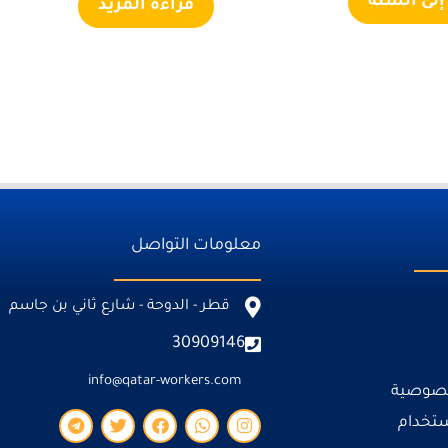
إلى السلة
قراءة المزيد
معلومات التواصل
قطر - الدوحة - شارع ثاني بن جاسم
30909146
info@qatar-workers.com
خصوصية
ستخدام
T
T
F
W
I
e
w
a
h
n