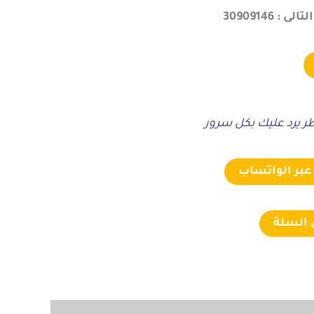
 30909146
 يرد عليك بكل سرور
بر الواتساب
 السلة