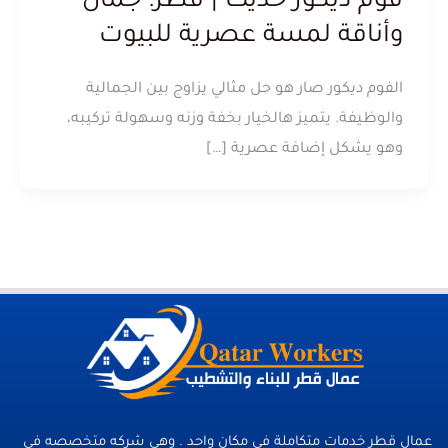
فوم ديكور حديث | قطر: جمال
وأناقة لمسة عصرية للبيوت
الفوم ديكور صار هو حل مثالي يزاوج بين الجمالية
والوظيفة. يتميز هالخيار بخفة وزنه وسهولة تركيبه،
وهو يشكل إضافة عصرية […]
عمال قطر خدمات متكاملة فى مكان واحد . وهي شركه متخصصه في