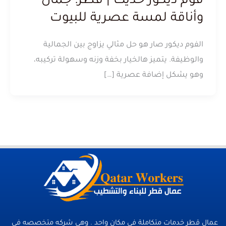
فوم ديكور حديث | قطر: جمال
وأناقة لمسة عصرية للبيوت
الفوم ديكور صار هو حل مثالي يزاوج بين الجمالية
والوظيفة. يتميز هالخيار بخفة وزنه وسهولة تركيبه،
وهو يشكل إضافة عصرية […]
عمال قطر خدمات متكاملة فى مكان واحد . وهي شركه متخصصه في