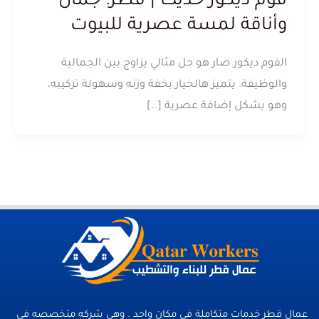
فوم ديكور حديث | قطر: جمال
وأناقة لمسة عصرية للبيوت
الفوم ديكور صار هو حل مثالي يزاوج بين الجمالية
والوظيفة. يتميز هالخيار بخفة وزنه وسهولة تركيبه،
وهو يشكل إضافة عصرية […]
عمال قطر خدمات متكاملة فى مكان واحد . وهي شركه متخصصه في