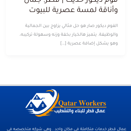
فوم ديكور حديث | قطر: جمال
وأناقة لمسة عصرية للبيوت
الفوم ديكور صار هو حل مثالي يزاوج بين الجمالية
والوظيفة. يتميز هالخيار بخفة وزنه وسهولة تركيبه،
وهو يشكل إضافة عصرية […]
عمال قطر خدمات متكاملة فى مكان واحد . وهي شركه متخصصه في