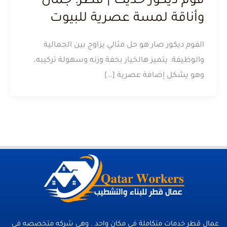
فوم ديكور حديث | قطر: جمال
وأناقة لمسة عصرية للبيوت
الفوم ديكور صار هو حل مثالي يزاوج بين الجمالية
والوظيفة. يتميز هالخيار بخفة وزنه وسهولة تركيبه،
وهو يشكل إضافة عصرية […]
عمال قطر خدمات متكاملة فى مكان واحد . وهي شركه متخصصه في