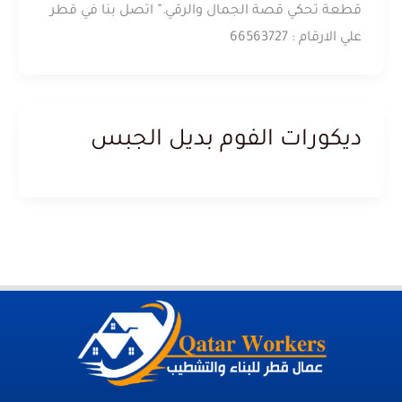
قطعة تحكي قصة الجمال والرقي.” اتصل بنا في قطر
علي الارقام : 66563727
ديكورات الفوم بديل الجبس