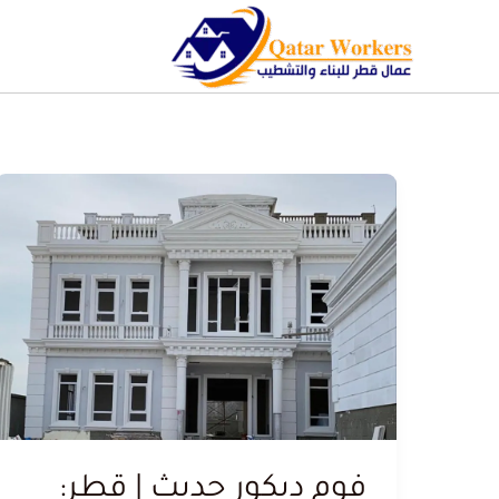
فوم ديكور حديث | قطر: