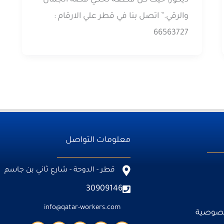
والرقي.” اتصل بنا في قطر علي الارقام :
66563727
معلومات التواصل
قطر - الدوحة - شارع ثاني بن جاسم
30909146
info@qatar-workers.com
خصوصية