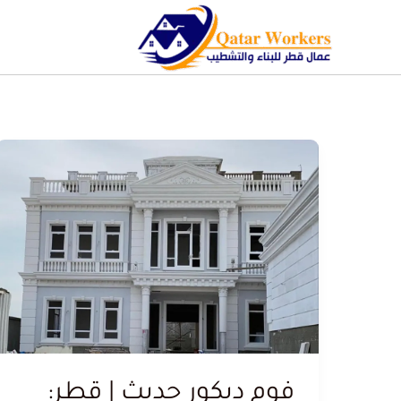
فوم ديكور حديث | قطر: