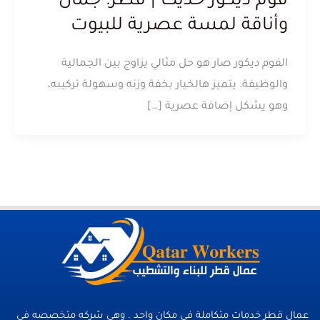
فوم ديكور حديث | قطر: جمال
وأناقة لمسة عصرية للبيوت
الفوم ديكور صار هو حل مثالي يزاوج بين الجمالية
والوظيفة. يتميز هالخيار بخفة وزنه وسهولة تركيبه،
وهو يشكل إضافة عصرية […]
عمال قطر خدمات متكاملة فى مكان واحد . وهي شركه متخصصه في