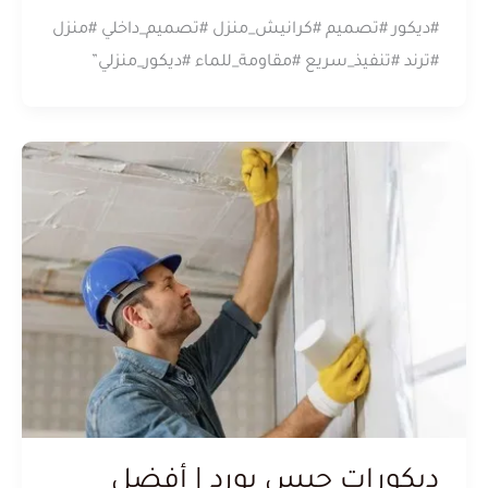
#ديكور #تصميم #كرانيش_منزل #تصميم_داخلي #منزل
#ترند #تنفيذ_سريع #مقاومة_للماء #ديكور_منزلي”
ديكورات جبس بورد | أفضل