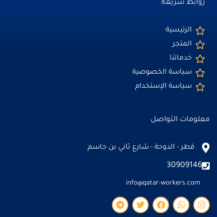
روابط سريعة
الرئيسية
المتجر
خدماتنا
سياسة الخصوصية
سياسة الإستخدام
معلومات التواصل
قطر - الدوحة - شارع ثاني بن جاسم
30909146
info@qatar-workers.com
T
T
F
W
I
e
w
a
h
n