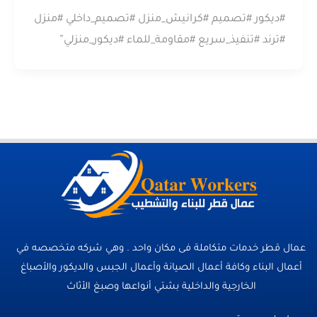
#ديكور #تصميم #كرانيش_منزل #تصميم_داخلي #منزل
#ترند #تنفيذ_سريع #مقاومة_للماء #ديكور_منزلي”
عمال قطر خدمات متكاملة فى مكان واحد . وهي شركه متخصصه في
أعمال البناء وكافة أعمال الصيانة وأعمال الجبس والديكور والأصباغ
الخارجية والداخلية بشتي أنواعها وصبغ الأثاث