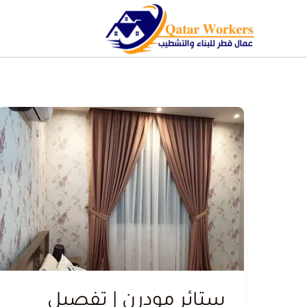
ستائر مودرن | تفصيل