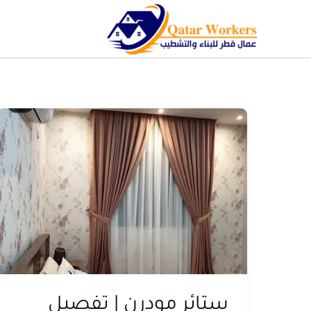
ستائر مودرن | تفصيل