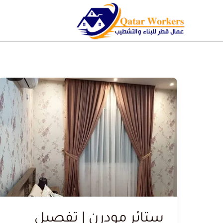
ستائر مودرن | تفصيل