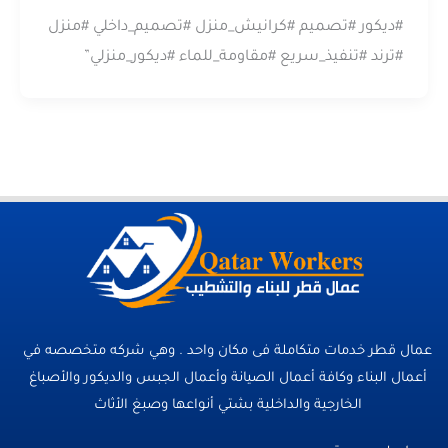
#ديكور #تصميم #كرانيش_منزل #تصميم_داخلي #منزل
#ترند #تنفيذ_سريع #مقاومة_للماء #ديكور_منزلي”
عمال قطر خدمات متكاملة فى مكان واحد . وهي شركه متخصصه في
أعمال البناء وكافة أعمال الصيانة وأعمال الجبس والديكور والأصباغ
الخارجية والداخلية بشتي أنواعها وصبغ الأثاث