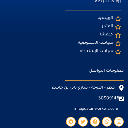
روابط سريعة
الرئيسية
المتجر
خدماتنا
سياسة الخصوصية
سياسة الإستخدام
معلومات التواصل
قطر - الدوحة - شارع ثاني بن جاسم
30909146
info@qatar-workers.com
T
T
F
W
I
e
w
a
h
n