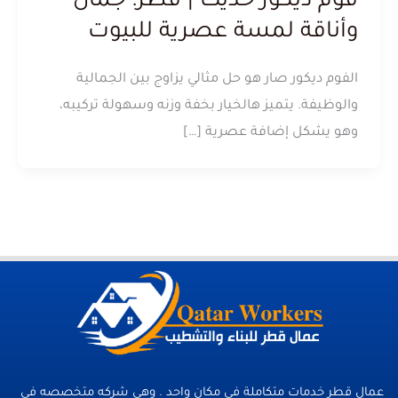
فوم ديكور حديث | قطر: جمال
وأناقة لمسة عصرية للبيوت
الفوم ديكور صار هو حل مثالي يزاوج بين الجمالية
والوظيفة. يتميز هالخيار بخفة وزنه وسهولة تركيبه،
وهو يشكل إضافة عصرية […]
عمال قطر خدمات متكاملة فى مكان واحد . وهي شركه متخصصه في