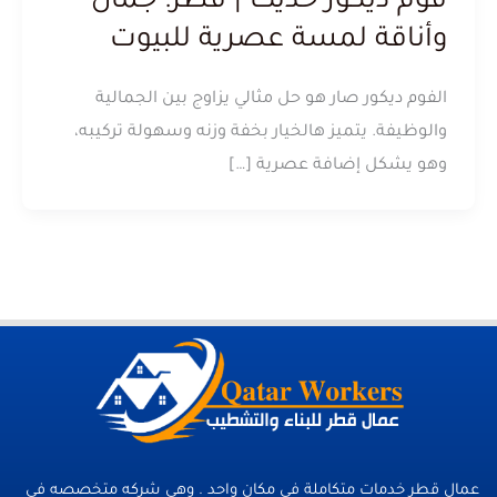
فوم ديكور حديث | قطر: جمال
وأناقة لمسة عصرية للبيوت
الفوم ديكور صار هو حل مثالي يزاوج بين الجمالية
والوظيفة. يتميز هالخيار بخفة وزنه وسهولة تركيبه،
وهو يشكل إضافة عصرية […]
عمال قطر خدمات متكاملة فى مكان واحد . وهي شركه متخصصه في