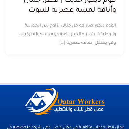
فوم ديكور حديث | قطر: جمال
وأناقة لمسة عصرية للبيوت
الفوم ديكور صار هو حل مثالي يزاوج بين الجمالية
والوظيفة. يتميز هالخيار بخفة وزنه وسهولة تركيبه،
وهو يشكل إضافة عصرية […]
عمال قطر خدمات متكاملة فى مكان واحد . وهي شركه متخصصه في