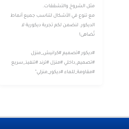
مثل الشروخ والتشققات.
مع تنوع في الأشكال لتناسب جميع أنماط
الديكور. لنضمن لكم تجربة ديكورية لا
تُضاهى!
#ديكور #تصميم #كرانيش_منزل
#تصميم_داخلي #منزل #ترند #تنفيذ_سريع
#مقاومة_للماء #ديكور_منزلي”