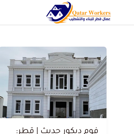
فوم ديكور حديث | قطر: