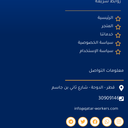
روابط سريعة
الرئيسية
المتجر
خدماتنا
سياسة الخصوصية
سياسة الإستخدام
معلومات التواصل
قطر - الدوحة - شارع ثاني بن جاسم
30909146
info@qatar-workers.com
T
T
F
W
I
e
w
a
h
n