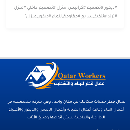
#ديكور #تصميم #كرانيش_منزل #تصميم_داخلي #منزل
#ترند #تنفيذ_سريع #مقاومة_للماء #ديكور_منزلي”
عمال قطر خدمات متكاملة فى مكان واحد . وهي شركه متخصصه في
أعمال البناء وكافة أعمال الصيانة وأعمال الجبس والديكور والأصباغ
الخارجية والداخلية بشتي أنواعها وصبغ الأثاث