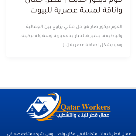
فوم ديكور حديث | قطر: جمال
وأناقة لمسة عصرية للبيوت
الفوم ديكور صار هو حل مثالي يزاوج بين الجمالية
والوظيفة. يتميز هالخيار بخفة وزنه وسهولة تركيبه،
وهو يشكل إضافة عصرية […]
عمال قطر خدمات متكاملة فى مكان واحد . وهي شركه متخصصه في