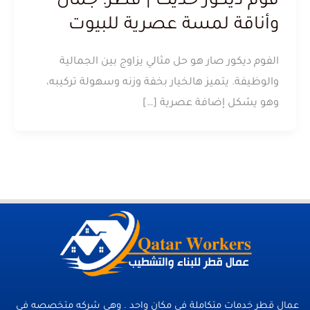
فوم ديكور حديث | قطر: جمال
وأناقة لمسة عصرية للبيوت
الفوم ديكور صار هو حل مثالي يزاوج بين الجمالية
والوظيفة. يتميز هالخيار بخفة وزنه وسهولة تركيبه،
وهو يشكل إضافة عصرية […]
عمال قطر خدمات متكاملة فى مكان واحد . وهي شركه متخصصه في