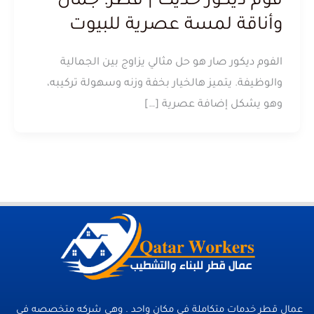
فوم ديكور حديث | قطر: جمال
وأناقة لمسة عصرية للبيوت
الفوم ديكور صار هو حل مثالي يزاوج بين الجمالية
والوظيفة. يتميز هالخيار بخفة وزنه وسهولة تركيبه،
وهو يشكل إضافة عصرية […]
عمال قطر خدمات متكاملة فى مكان واحد . وهي شركه متخصصه في