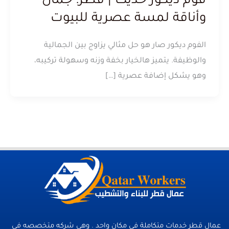
فوم ديكور حديث | قطر: جمال
وأناقة لمسة عصرية للبيوت
الفوم ديكور صار هو حل مثالي يزاوج بين الجمالية
والوظيفة. يتميز هالخيار بخفة وزنه وسهولة تركيبه،
وهو يشكل إضافة عصرية […]
عمال قطر خدمات متكاملة فى مكان واحد . وهي شركه متخصصه في