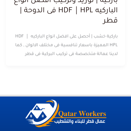
باركية | توريد وتركيب أفضل أنواع
الباركيه HDF｜HPL فى الدوحة |
قطر
باركية خشب | أحصل على افضل انواع الباركيه HDF ｜
HPL المميزة باسعار تنافسية فى مختلف الالوان , كما
لدينا عمالة متخصصة فى تركيب البركية فى قطر