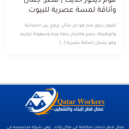
فوم ديكور حديث | قطر: جمال
وأناقة لمسة عصرية للبيوت
الفوم ديكور صار هو حل مثالي يزاوج بين الجمالية
والوظيفة. يتميز هالخيار بخفة وزنه وسهولة تركيبه،
وهو يشكل إضافة عصرية […]
عمال قطر خدمات متكاملة فى مكان واحد . وهي شركه متخصصه في