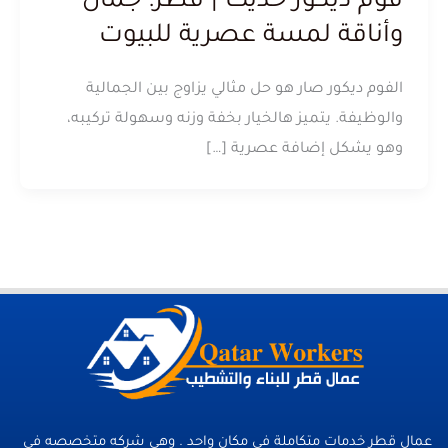
فوم ديكور حديث | قطر: جمال
وأناقة لمسة عصرية للبيوت
الفوم ديكور صار هو حل مثالي يزاوج بين الجمالية
والوظيفة. يتميز هالخيار بخفة وزنه وسهولة تركيبه،
وهو يشكل إضافة عصرية […]
عمال قطر خدمات متكاملة فى مكان واحد . وهي شركه متخصصه في