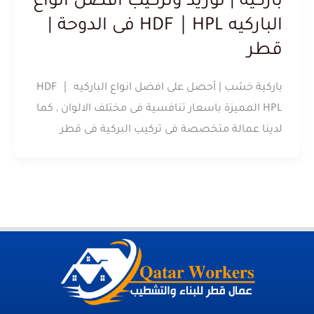
باركية | توريد وتركيب أفضل أنواع
الباركيه HDF｜HPL فى الدوحة |
قطر
باركية خشب | أحصل على افضل انواع الباركيه HDF ｜
HPL المميزة باسعار تنافسية فى مختلف الالوان , كما
لدينا عمالة متخصصة فى تركيب البركية فى قطر