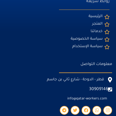
روابط سريعة
الرئيسية
المتجر
خدماتنا
سياسة الخصوصية
سياسة الإستخدام
معلومات التواصل
قطر - الدوحة - شارع ثاني بن جاسم
30909146
info@qatar-workers.com
T
T
F
W
I
e
w
a
h
n