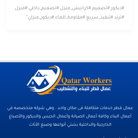
#ديكور #تصميم #كرانيش_منزل #تصميم_داخلي #منزل
#ترند #تنفيذ_سريع #مقاومة_للماء #ديكور_منزلي”
عمال قطر خدمات متكاملة فى مكان واحد . وهي شركه متخصصه في
أعمال البناء وكافة أعمال الصيانة وأعمال الجبس والديكور والأصباغ
الخارجية والداخلية بشتي أنواعها وصبغ الأثاث