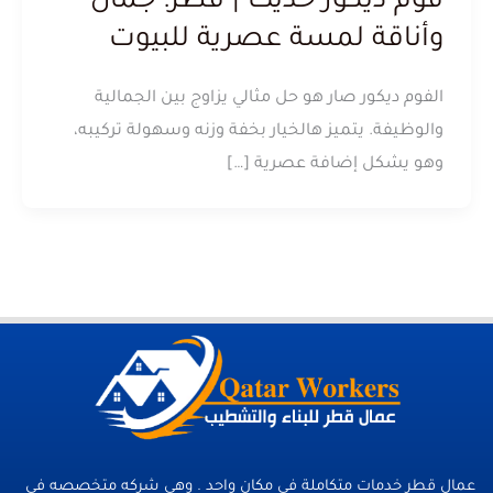
فوم ديكور حديث | قطر: جمال
وأناقة لمسة عصرية للبيوت
الفوم ديكور صار هو حل مثالي يزاوج بين الجمالية
والوظيفة. يتميز هالخيار بخفة وزنه وسهولة تركيبه،
وهو يشكل إضافة عصرية […]
عمال قطر خدمات متكاملة فى مكان واحد . وهي شركه متخصصه في