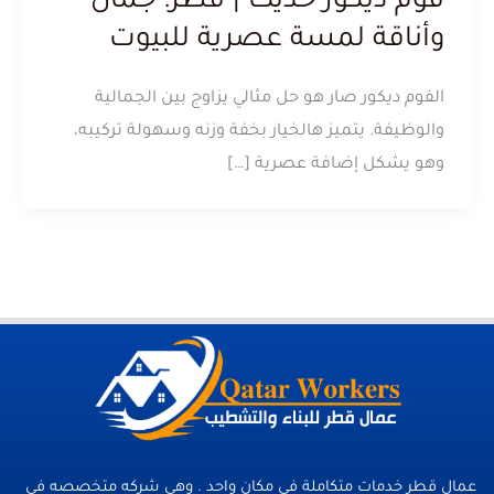
فوم ديكور حديث | قطر: جمال
وأناقة لمسة عصرية للبيوت
الفوم ديكور صار هو حل مثالي يزاوج بين الجمالية
والوظيفة. يتميز هالخيار بخفة وزنه وسهولة تركيبه،
وهو يشكل إضافة عصرية […]
عمال قطر خدمات متكاملة فى مكان واحد . وهي شركه متخصصه في