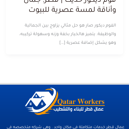
فوم ديكور حديث | قطر: جمال
وأناقة لمسة عصرية للبيوت
الفوم ديكور صار هو حل مثالي يزاوج بين الجمالية
والوظيفة. يتميز هالخيار بخفة وزنه وسهولة تركيبه،
وهو يشكل إضافة عصرية […]
عمال قطر خدمات متكاملة فى مكان واحد . وهي شركه متخصصه في