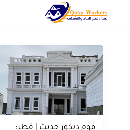
فوم ديكور حديث | قطر: