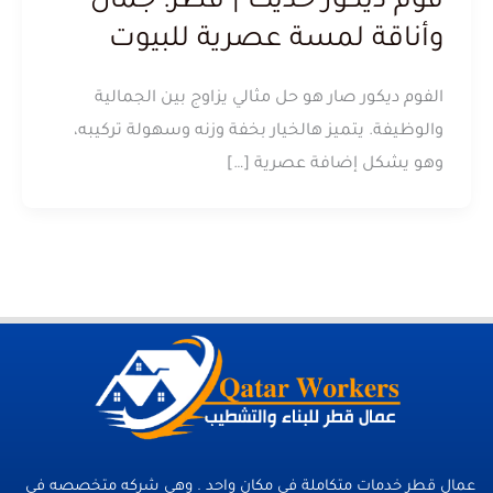
فوم ديكور حديث | قطر: جمال
وأناقة لمسة عصرية للبيوت
الفوم ديكور صار هو حل مثالي يزاوج بين الجمالية
والوظيفة. يتميز هالخيار بخفة وزنه وسهولة تركيبه،
وهو يشكل إضافة عصرية […]
عمال قطر خدمات متكاملة فى مكان واحد . وهي شركه متخصصه في