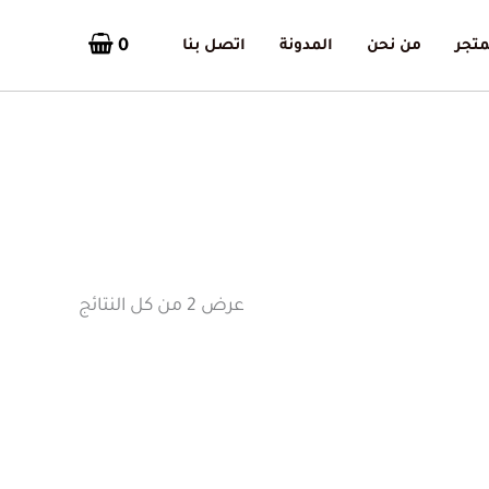
0
متجر
من نحن
المدونة
اتصل بنا
تم
الفرز
حسب
الأحدث
عرض ⁦2⁩ من كل النتائج