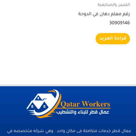
الفنيين والصنايعية
رقم معلم دهان في الدوحة
30909146
قراءة المزيد
عمال قطر خدمات متكاملة فى مكان واحد . وهي شركه متخصصه في