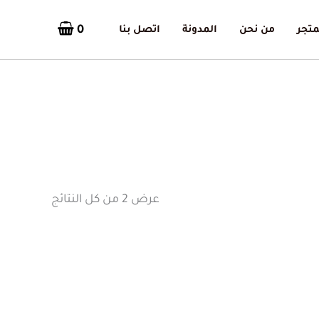
0
متجر
من نحن
المدونة
اتصل بنا
تم
الفرز
حسب
الأحدث
عرض ⁦2⁩ من كل النتائج