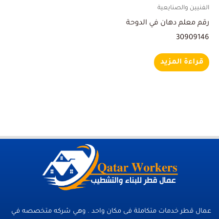
الفنيين والصنايعية
رقم معلم دهان في الدوحة
30909146
قراءة المزيد
عمال قطر خدمات متكاملة فى مكان واحد . وهي شركه متخصصه في