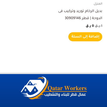
المنزل
بديل الرخام توريد وتركيب فى
الدوحة | قطر 30909146
1
ر.ق
0
ر.ق
إضافة إلى السلة