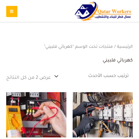
تم
الرئيسية
/ منتجات تحت الوسم “كهربائي فلبيني”
الفر
حس
الأ
كهربائي فلبيني
عرض ⁦2⁩ من كل النتائج