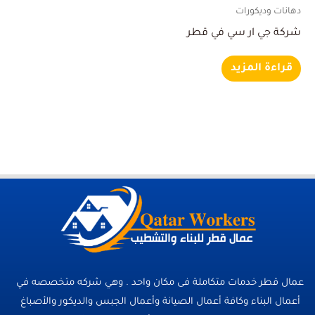
دهانات وديكورات
شركة جي ار سي في قطر
قراءة المزيد
عمال قطر خدمات متكاملة فى مكان واحد . وهي شركه متخصصه في
أعمال البناء وكافة أعمال الصيانة وأعمال الجبس والديكور والأصباغ