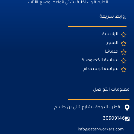
الخارجية والداخلية بشتي أنواعها وصبغ الأثاث
روابط سريعة
الرئيسية
المتجر
خدماتنا
سياسة الخصوصية
سياسة الإستخدام
معلومات التواصل
قطر - الدوحة - شارع ثاني بن جاسم
30909146
info@qatar-workers.com