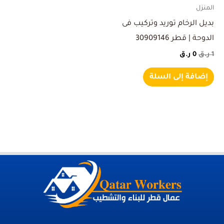
المنزل
بديل الرخام توريد وتركيب فى
الدوحة | قطر 30909146
1
ر.ق
0
ر.ق
إضافة إلى السلة