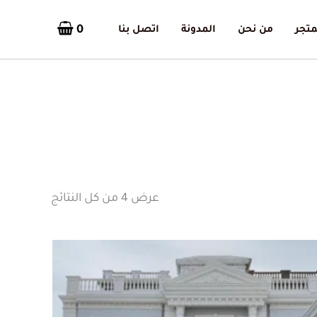
0
متجر
من نحن
المدونة
اتصل بنا
تم
الفرز
حسب
الأحدث
عرض ⁦4⁩ من كل النتائج