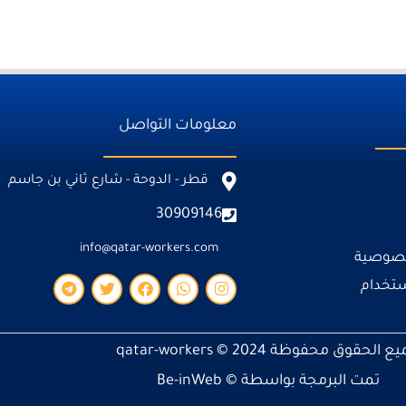
معلومات التواصل
قطر - الدوحة - شارع ثاني بن جاسم
30909146
info@qatar-workers.com
خصوصية
ستخدام
T
T
F
W
I
e
w
a
h
n
l
i
c
a
s
e
t
e
t
t
ع الحقوق محفوظة 2024 ©
qatar-workers
g
t
b
s
a
r
e
o
a
g
تمت البرمجة بواسطة ©
Be-inWeb
a
r
o
p
r
m
k
p
a