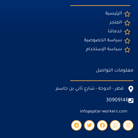
الرئيسية
المتجر
خدماتنا
سياسة الخصوصية
سياسة الإستخدام
معلومات التواصل
قطر - الدوحة - شارع ثاني بن جاسم
30909146
info@qatar-workers.com
T
T
F
W
I
e
w
a
h
n
l
i
c
a
s