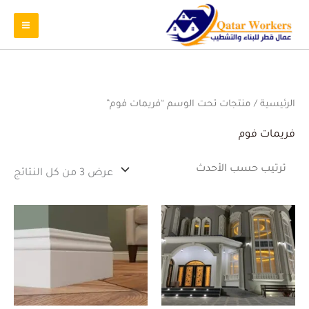
تم
الرئيسية
/ منتجات تحت الوسم “فريمات فوم”
الفر
حس
الأ
فريمات فوم
عرض ⁦3⁩ من كل النتائج