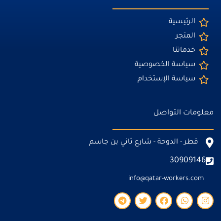
الرئيسية
المتجر
خدماتنا
سياسة الخصوصية
سياسة الإستخدام
معلومات التواصل
قطر - الدوحة - شارع ثاني بن جاسم
30909146
info@qatar-workers.com
T
T
F
W
I
e
w
a
h
n
l
i
c
a
s