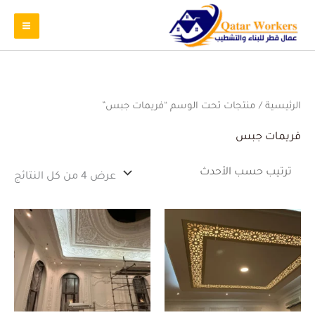
تم
الرئيسية
/ منتجات تحت الوسم “فريمات جبس”
الفر
حس
الأ
فريمات جبس
عرض ⁦4⁩ من كل النتائج