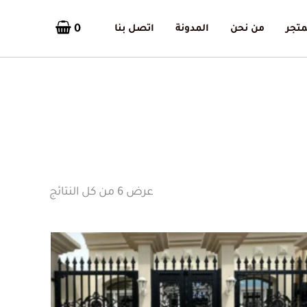
0
متجر
من نحن
المدونة
اتصل بنا
تم
الفرز
حسب
الأحدث
عرض ⁦6⁩ من كل النتائج