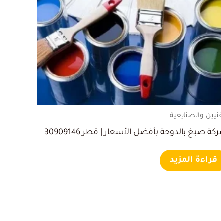
فنيين والصنايعية
كة صبغ بالدوحة بأفضل الأسعار | قطر 30909146
قراءة المزيد