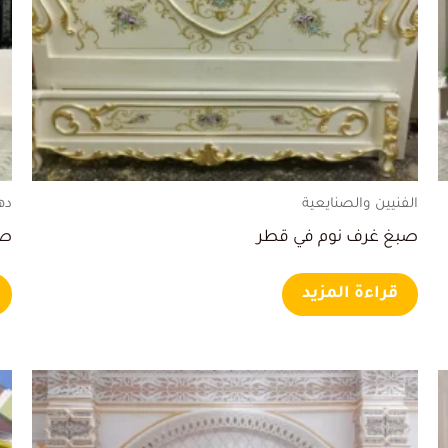
الفنيين والصنايعية
ده
صبغ غرف نوم في قطر
صب
قراءة المزيد