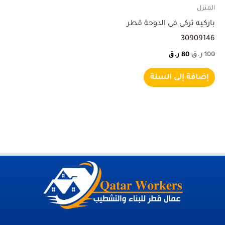
المنزل
باركيه تركى فى الدوحة قطر
30909146
100
ر.ق
80
ر.ق
إضافة إلى السلة