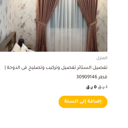
المنزل
تفصيل الستائر تفصيل وتركيب وتصليح فى الدوحة |
قطر 30909146
1
ر.ق
0
ر.ق
إضافة إلى السلة