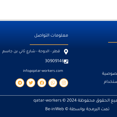
معلومات التواصل
قطر - الدوحة - شارع ثاني بن جاسم
30909146
info@qatar-workers.com
خصوصية
ستخدام
T
T
F
W
I
e
w
a
h
n
l
i
c
a
s
e
t
e
t
t
ع الحقوق محفوظة 2024 ©
qatar-workers
g
t
b
s
a
r
e
o
a
g
تمت البرمجة بواسطة ©
Be-inWeb
a
r
o
p
r
m
k
p
a